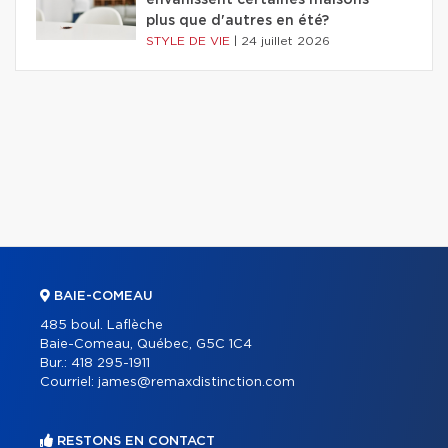
envahissent certaines maisons
plus que d'autres en été?
STYLE DE VIE
|
24 juillet 2026
BAIE-COMEAU
485 boul. Laflèche
Baie-Comeau, Québec, G5C 1C4
Bur.:
418 295-1911
Courriel:
james@remaxdistinction.com
RESTONS EN CONTACT