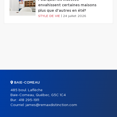
envahissent certaines maisons
plus que d'autres en été?
STYLE DE VIE
|
24 juillet 2026
BAIE-COMEAU
485 boul. Laflèche
Baie-Comeau, Québec, G5C 1C4
Bur.:
418 295-1911
Courriel:
james@remaxdistinction.com