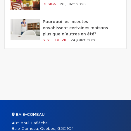
DESIGN
|
26 juillet 2026
Pourquoi les insectes
envahissent certaines maisons
plus que d'autres en été?
STYLE DE VIE
|
24 juillet 2026
BAIE-COMEAU
485 boul. Laflèche
Baie-Comeau, Québec, G5C 1C4