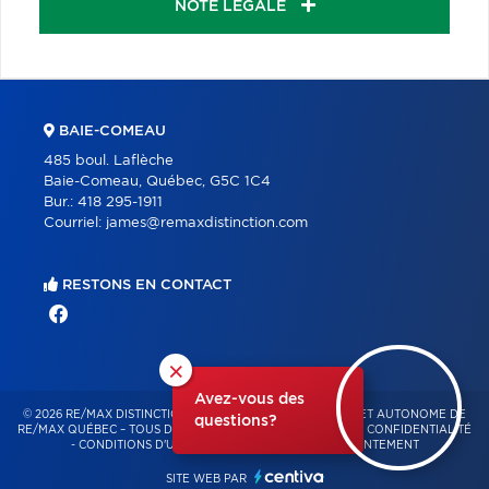
NOTE LÉGALE
BAIE-COMEAU
485 boul. Laflèche
Baie-Comeau, Québec, G5C 1C4
Bur.:
418 295-1911
Courriel:
james@remaxdistinction.com
RESTONS EN CONTACT
×
Avez-vous des
© 2026 RE/MAX DISTINCTION – FRANCHISÉ INDÉPENDANT ET AUTONOME DE
questions?
RE/MAX QUÉBEC – TOUS DROITS RÉSERVÉS -
POLITIQUE DE CONFIDENTIALITÉ
-
CONDITIONS D'UTILISATION
-
GESTION DU CONSENTEMENT
SITE WEB PAR